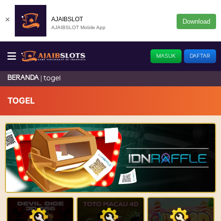
×
AJAIBSLOT
Download
AJAIBSLOT Mobile App
MASUK
DAFTAR
BERANDA
togel
TOGEL