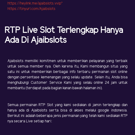
https://heylink.me/ajaibslots.vvip"
https://tinyurl.com/Ajaibslots
RTP Live Slot Terlengkap Hanya
Ada Di Ajaibslots
Ajaibslots memiliki komitmen untuk memberikan pelayanan yang terbaik
untuk semua member nya. Oleh karena itu, Kami membangun situs yang
satu ini untuk memberikan berbagai info terbaru permainan slot online
dengan persentase kemenangan yang selalu update. Selain itu, Anda bisa
menghubungi Customer Service Kami yang selalu online 24 jam untuk
membantu (terdapat pada bagian kanan bawah halaman ini).
Semua permainan RTP Slot yang kami sediakan di jamin terlengkap dan
hanya ada di Ajaibslots serta bisa di akses melalui google indonesia.
Berikut ini adalah beberapa jenis permainan yang telah kami sediakan RTP
nya secara Live setiap hari: