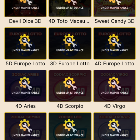
Devil Dice 3D
4D Toto Macau Pools
Sweet Candy 3D
5D Europe Lotto
3D Europe Lotto
4D Europe Lotto
4D Aries
4D Scorpio
4D Virgo