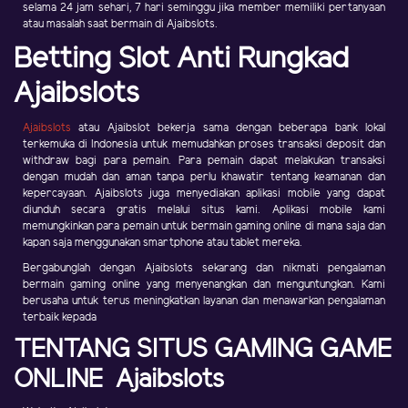
selama 24 jam sehari, 7 hari seminggu jika member memiliki pertanyaan
atau masalah saat bermain di Ajaibslots.
Betting Slot Anti Rungkad
Ajaibslots
Ajaibslots
atau Ajaibslot bekerja sama dengan beberapa bank lokal
terkemuka di Indonesia untuk memudahkan proses transaksi deposit dan
withdraw bagi para pemain. Para pemain dapat melakukan transaksi
dengan mudah dan aman tanpa perlu khawatir tentang keamanan dan
kepercayaan. Ajaibslots juga menyediakan aplikasi mobile yang dapat
diunduh secara gratis melalui situs kami. Aplikasi mobile kami
memungkinkan para pemain untuk bermain gaming online di mana saja dan
kapan saja menggunakan smartphone atau tablet mereka.
Bergabunglah dengan Ajaibslots sekarang dan nikmati pengalaman
bermain gaming online yang menyenangkan dan menguntungkan. Kami
berusaha untuk terus meningkatkan layanan dan menawarkan pengalaman
terbaik kepada
TENTANG SITUS GAMING GAME
ONLINE Ajaibslots