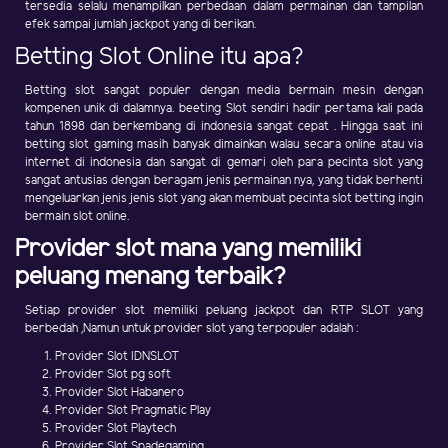
tersedia selalu menampilkan perbedaan dalam permainan dan tampilan
efek sampai jumlah jackpot yang di berikan.
Betting Slot Online itu apa?
Betting slot sangat populer dengan media bermain mesin dengan
kompenen unik di dalamnya. beeting Slot sendiri hadir pertama kali pada
tahun 1898 dan berkembang di indonesia sangat cepat . Hingga saat ini
betting slot gaming masih banyak dimainkan walau secara online atau via
internet di indonesia dan sangat di gemari oleh para pecinta slot yang
sangat antusias dengan beragam jenis permainan nya, yang tidak berhenti
mengeluarkan jenis jenis slot yang akan membuat pecinta slot betting ingin
bermain slot online.
Provider slot mana yang memiliki
peluang menang terbaik?
Setiap provider slot memiliki peluang jackpot dan RTP SLOT yang
berbedah ,Namun untuk provider slot yang terpopuler adalah :
Provider Slot IDNSLOT
Provider Slot pg soft
Provider Slot Habanero
Provider Slot Pragmatic Play
Provider Slot Playtech
Provider Slot Spadegaming