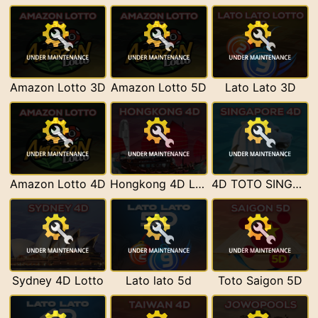
Amazon Lotto 3D
Amazon Lotto 5D
Lato Lato 3D
Amazon Lotto 4D
Hongkong 4D Lotto
4D TOTO SINGAPORE POOLS
Sydney 4D Lotto
Lato lato 5d
Toto Saigon 5D