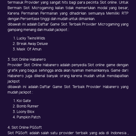
termasuk Provider yang sangat hits bagi para pecinta Slot online. Untuk
Bermain Slot Microgaming kalian tidak memerlukan modal yang besar,
Karena Permainan Permainan yang dihadirkan semuanya Memiliki RTP
dengan Persentase tinggi dah mudah untuk dimainkan.
dibawah ini adalah Daftar Game Slot Terbaik Provider Microgaming yang
gampang menang dan mudah jackpot :
Lucky TwinsWilds
Break Away Deluxe
Mask Of Amun
3. Slot Online Habanero
Provider Slot Online Habanero adalah penyedia Slot online game dengan
grafik yang bagus sehingga anda akan nyaman memainkannya. Game dari
Habanero juga dikenal banyak orang karena mudah untuk mendapatkan
jackpot
dibawah ini adalah Daftar Game Slot Terbaik Provider Habanero yang
mudah jackpot :
Koi Gate
Bomb Runner
Loony Blox
Pumpkin Patch
4. Slot Online PGSoft
Slot PGSoft adalah salah satu provider terbaik yang ada di Indonesia ,