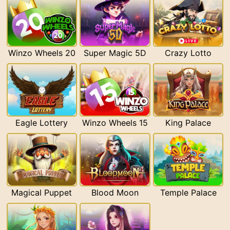
Winzo Wheels 20
Super Magic 5D
Crazy Lotto
Eagle Lottery
Winzo Wheels 15
King Palace
Magical Puppet
Blood Moon
Temple Palace