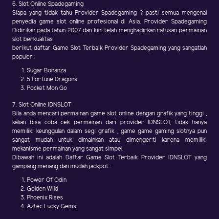
6. Slot Online Spadegaming
Siapa yang tidak tahu Provider Spadegaming ? pasti semua mengenal
penyedia game slot online profesional di Asia. Provider Spadegaming
Didirikan pada tahun 2007 dan kini telah menghadirkan ratusan permainan
slot berkualitas
berikut daftar Game Slot Terbaik Provider Spadegaming yang sangatlah
populer :
Sugar Bonanza
5 Fortune Dragons
Pocket Mon Go
7. Slot Online IDNSLOT
Bila anda mencari permainan game slot online dengan grafik yang tinggi ,
kalian bisa coba cek permainan dari provider IDNSLOT, tidak hanya
memiliki keunggulan dalam segi grafik , game game gaming slotnya pun
sangat mudah untuk dimainkan atau dimengerti karena memiliki
mekanisme permainan yang sangat simpel.
Dibawah ini adalah Daftar Game Slot Terbaik Provider IDNSLOT yang
gampang menang dan mudah jackpot :
Power Of Odin
Golden WIld
Phoenix Rises
Aztec Lucky Gems