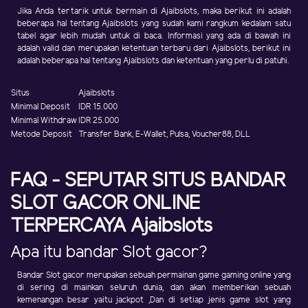
Jika Anda tertarik untuk bermain di Ajaibslots, maka berikut ini adalah
beberapa hal tentang Ajaibslots yang sudah kami rangkum kedalam satu
tabel agar lebih mudah untuk di baca. Informasi yang ada di bawah ini
adalah valid dan merupakan ketentuan terbaru dari Ajaibslots, berikut ini
adalah beberapa hal tentang Ajaibslots dan ketentuan yang perlu di patuhi.
Situs
Ajaibslots
Minimal Deposit
IDR 15.000
Minimal Withdraw
IDR 25.000
Metode Deposit
Transfer Bank, E-Wallet, Pulsa, Voucher88, DLL
FAQ - SEPUTAR SITUS BANDAR
SLOT GACOR ONLINE
TERPERCAYA Ajaibslots
Apa itu bandar Slot gacor?
Bandar Slot gacor merupakan sebuah permainan game gaming online yang
di sering di mainkan seluruh dunia, dan akan memberikan sebuah
kemenangan besar yaitu jackpot ,Dan di setiap jenis game slot yang