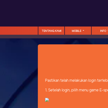
TENTANG KAMI
MOBILE
INFO
Pastikan telah melakukan login terle
1. Setelah login, pilih menu game E