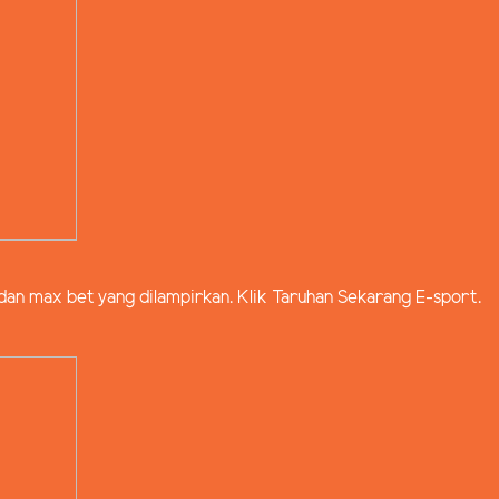
dan max bet yang dilampirkan. Klik Taruhan Sekarang E-sport.